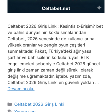
Celtabet 2026 Giriş Linki: Kesintisiz-Erişim? bet
ve bahis dünyasının köklü simalarından
Celtabet, 2026 senesinde de kullanıcılarına
yüksek oranlar ve zengin oyun çeşitleri
sunmaktadır. Fakat, Türkiye’deki ağır yasal
şartlar ve bahiscilerin korkulu rüyası BTK
engellemeleri sebebiyle Celtabet 2026 güncel
giriş linki zaman zaman değil sürekli olarak
değişime uğramaktadır. iştebu yazımızda,
Celtabet 2026 Giriş Linki en güvenli yoldan …
Devamını oku
Kategoriler
Celtabet 2026 Giriş Linki
Yorum yap