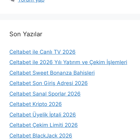
Son Yazılar
Celtabet ile Canlı TV 2026
Celtabet ile 2026 Yılı Yatırım ve Çekim İşlemleri
Celtabet Sweet Bonanza Bahisleri
Celtabet Son Giriş Adresi 2026
Celtabet Sanal Sporlar 2026
Celtabet Kripto 2026
Celtabet Üyelik İptali 2026
Celtabet Çekim Limiti 2026
Celtabet BlackJack 2026