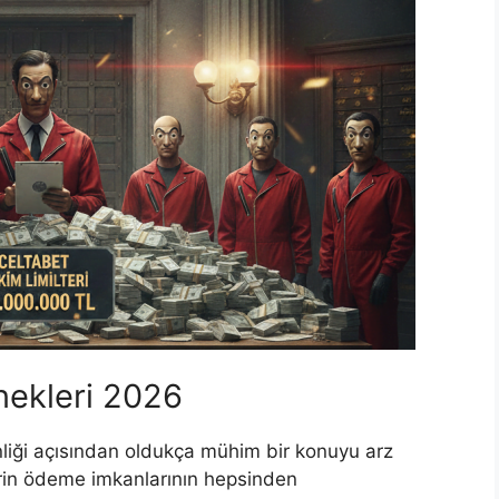
nekleri 2026
inliği açısından oldukça mühim bir konuyu arz
erin ödeme imkanlarının hepsinden