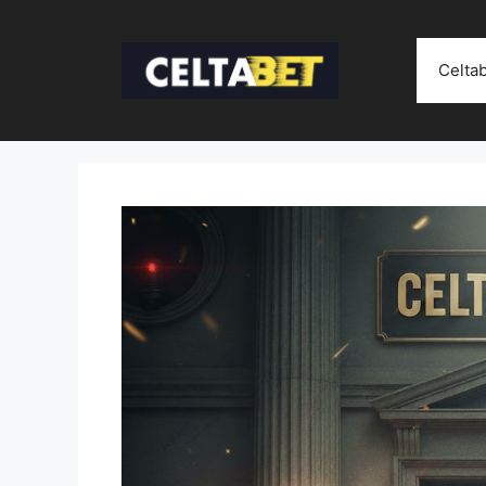
İçeriğe
atla
Celta