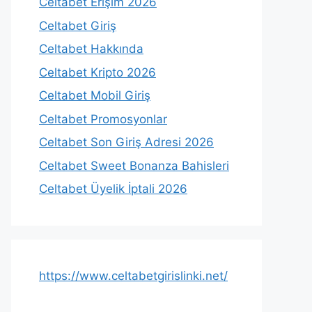
Celtabet Erişim 2026
Celtabet Giriş
Celtabet Hakkında
Celtabet Kripto 2026
Celtabet Mobil Giriş
Celtabet Promosyonlar
Celtabet Son Giriş Adresi 2026
Celtabet Sweet Bonanza Bahisleri
Celtabet Üyelik İptali 2026
https://www.celtabetgirislinki.net/