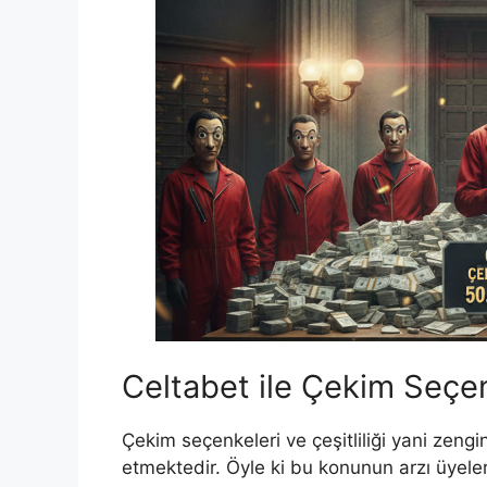
Celtabet ile Çekim Seçe
Çekim seçenkeleri ve çeşitliliği yani zeng
etmektedir. Öyle ki bu konunun arzı üyel